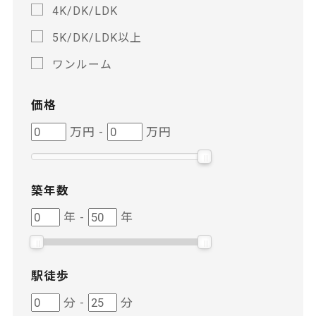
4K/DK/LDK
5K/DK/LDK以上
ワンルーム
価格
価
価
万円
-
万円
格
格
築年数
築
築
年
-
年
年
年
数
数
駅徒歩
駅
駅
分
-
分