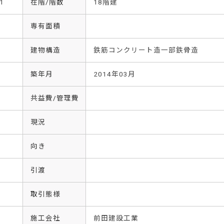
1
在階/階数
18階建
専有面積
建物構造
鉄筋コンクリート造一部鉄骨造
築年月
2014年03月
共益費/管理費
現況
向き
引渡
取引態様
施工会社
前田建設工業