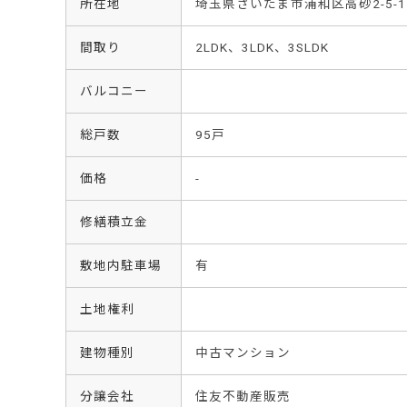
所在地
埼玉県さいたま市浦和区高砂2-5-1
間取り
2LDK、3LDK、3SLDK
バルコニー
総戸数
95戸
価格
-
修繕積立金
敷地内駐車場
有
土地権利
建物種別
中古マンション
分譲会社
住友不動産販売