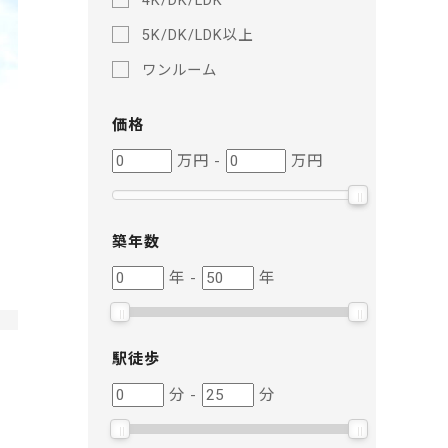
4K/DK/LDK
5K/DK/LDK以上
ワンルーム
価格
価
価
万円
-
万円
格
格
築年数
築
築
年
-
年
年
年
数
数
駅徒歩
駅
駅
分
-
分
徒
徒