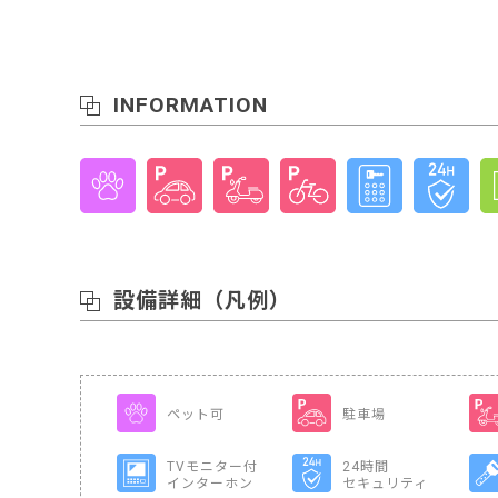
INFORMATION
設備詳細
（凡例）
ペット可
駐車場
TVモニター付
24時間
インターホン
セキュリティ