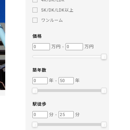
4K/DK/LDK
5K/DK/LDK以上
ワンルーム
価格
価
価
万円
-
万円
格
格
築年数
築
築
年
-
年
年
年
数
数
駅徒歩
駅
駅
分
-
分
徒
徒