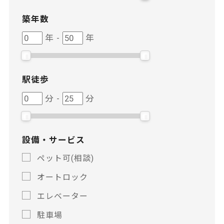
築年数
築
築
年
-
年
年
年
数
数
駅徒歩
駅
駅
分
-
分
徒
徒
歩
歩
設備・サービス
ペット可(相談)
オートロック
エレベーター
駐車場