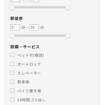
年
年
数
数
駅徒歩
駅
駅
分
-
分
徒
徒
歩
歩
設備・サービス
ペット可(相談)
オートロック
エレベーター
駐車場
バイク置き場
24時間ゴミ出し