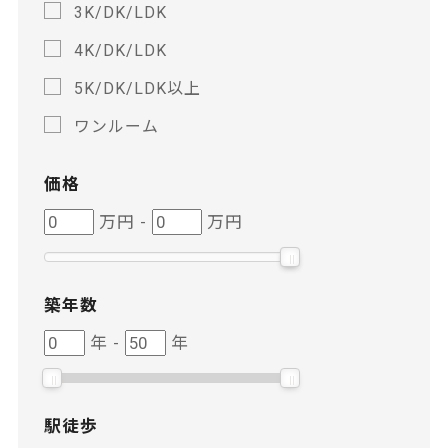
3K/DK/LDK
4K/DK/LDK
5K/DK/LDK以上
ワンルーム
価格
価
価
万円
-
万円
格
格
築年数
築
築
年
-
年
年
年
数
数
駅徒歩