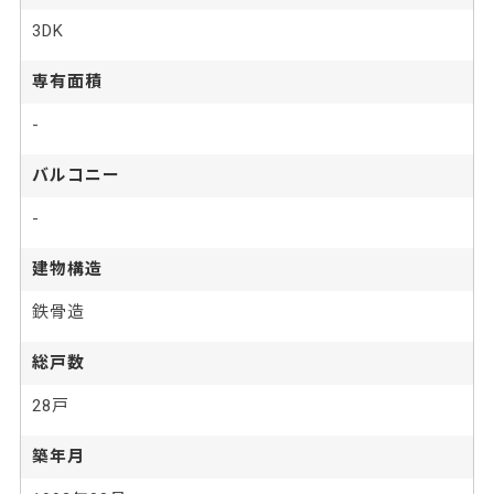
3DK
専有面積
-
バルコニー
-
建物構造
鉄骨造
総戸数
28戸
築年月