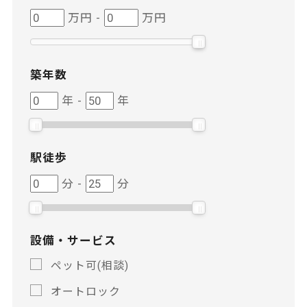
価
価
万円
-
万円
格
格
築年数
築
築
年
-
年
年
年
数
数
駅徒歩
駅
駅
分
-
分
徒
徒
歩
歩
設備・サービス
ペット可(相談)
オートロック