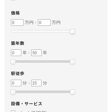
価格
価
価
万円
-
万円
格
格
築年数
築
築
年
-
年
年
年
数
数
駅徒歩
駅
駅
分
-
分
徒
徒
歩
歩
設備・サービス